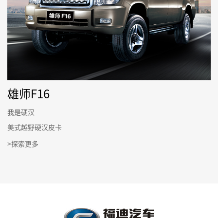
雄师F16
我是硬汉
美式越野硬汉皮卡
>探索更多