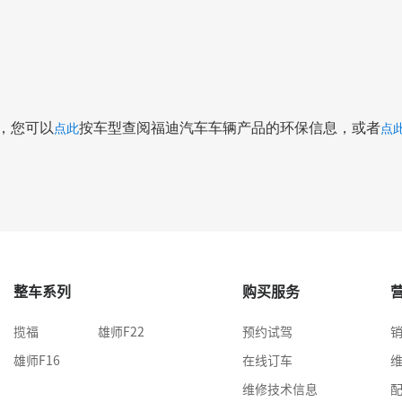
，您可以
按车型查阅福迪汽车车辆产品的环保信息，或者
点此
点
整车系列
购买服务
揽福
雄师F22
预约试驾
雄师F16
在线订车
维修技术信息